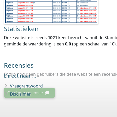
Statistieken
Deze website is reeds
1021
keer bezocht vanuit de Stamb
gemiddelde waardering is een
0,0
(op een schaal van
10
).
Recensies
Er zijn nog geen gebruikers die deze website een recens
Direct naar ...
Vraag/antwoord
Geef een recensie
Disclaimer