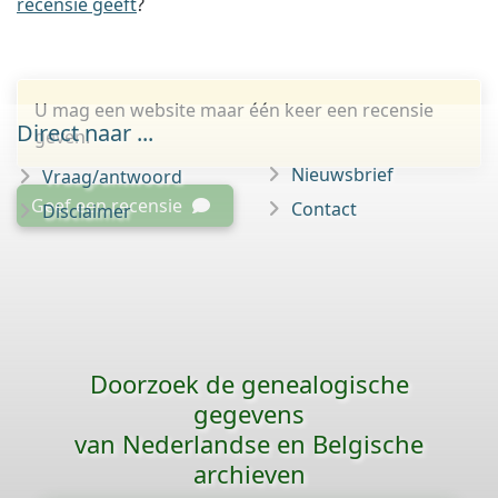
recensie geeft
?
U mag een website maar één keer een recensie
Direct naar ...
geven.
Nieuwsbrief
Vraag/antwoord
Geef een recensie
Contact
Disclaimer
Doorzoek de genealogische
gegevens
van Nederlandse en Belgische
archieven