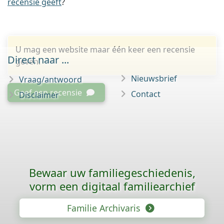
recensie geeft
?
U mag een website maar één keer een recensie
Direct naar ...
geven.
Nieuwsbrief
Vraag/antwoord
Geef een recensie
Contact
Disclaimer
Bewaar uw familie­geschiedenis,
vorm een digitaal familiearchief
Familie Archivaris