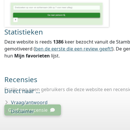
Statistieken
Deze website is reeds
1386
keer bezocht vanuit de Stamb
gemotiveerd (
ben de eerste die een review geeft!
).
De ge
hun
Mijn favorieten
lijst.
Recensies
Er zijn nog geen gebruikers die deze website een recens
Direct naar ...
Vraag/antwoord
Geef een recensie
Disclaimer