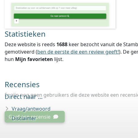
Statistieken
Deze website is reeds
1688
keer bezocht vanuit de Stamb
gemotiveerd (
ben de eerste die een review geeft!
).
De ge
hun
Mijn favorieten
lijst.
Recensies
Er zijn nog geen gebruikers die deze website een recens
Direct naar ...
Vraag/antwoord
Geef een recensie
Disclaimer