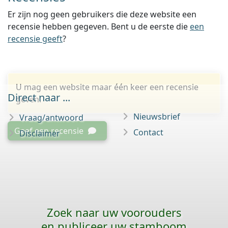
Er zijn nog geen gebruikers die deze website een
recensie hebben gegeven. Bent u de eerste die
een
recensie geeft
?
U mag een website maar één keer een recensie
Direct naar ...
geven.
Nieuwsbrief
Vraag/antwoord
Geef een recensie
Contact
Disclaimer
Zoek naar uw voorouders
en publiceer uw stamboom