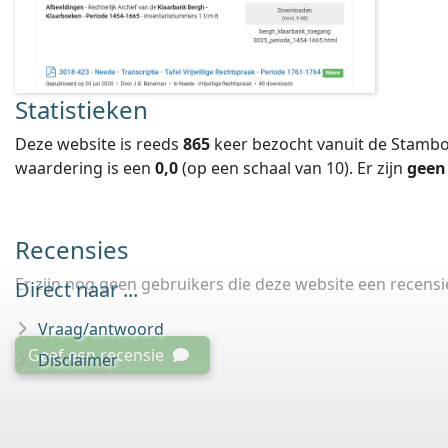
Statistieken
Deze website is reeds
865
keer bezocht vanuit de Stambo
waardering is een
0,0
(op een schaal van
10
).
Er zijn
geen
Recensies
Er zijn nog geen gebruikers die deze website een recens
Direct naar ...
Vraag/antwoord
Geef een recensie
Disclaimer