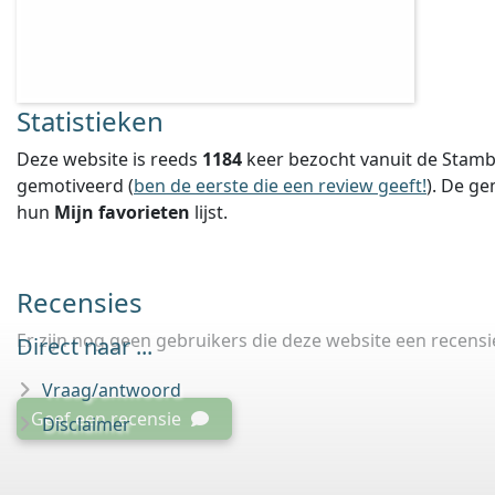
Statistieken
Deze website is reeds
1184
keer bezocht vanuit de Stamb
gemotiveerd (
ben de eerste die een review geeft!
).
De ge
hun
Mijn favorieten
lijst.
Recensies
Er zijn nog geen gebruikers die deze website een recens
Direct naar ...
Vraag/antwoord
Geef een recensie
Disclaimer