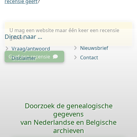
recensie geeft
?
U mag een website maar één keer een recensie
Direct naar ...
geven.
Nieuwsbrief
Vraag/antwoord
Geef een recensie
Contact
Disclaimer
Doorzoek de genealogische
gegevens
van Nederlandse en Belgische
archieven