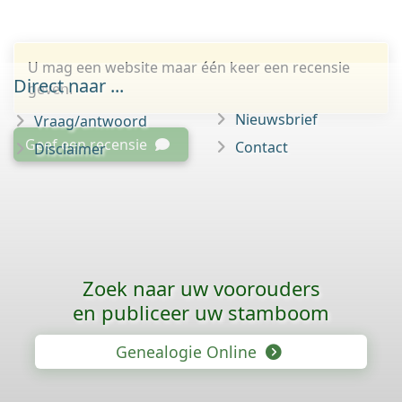
U mag een website maar één keer een recensie
Direct naar ...
geven.
Nieuwsbrief
Vraag/antwoord
Geef een recensie
Contact
Disclaimer
Zoek naar uw voorouders
en publiceer uw stamboom
Genealogie Online