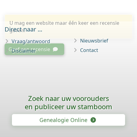
U mag een website maar één keer een recensie
Direct naar ...
geven.
Nieuwsbrief
Vraag/antwoord
Geef een recensie
Contact
Disclaimer
Zoek naar uw voorouders
en publiceer uw stamboom
Genealogie Online