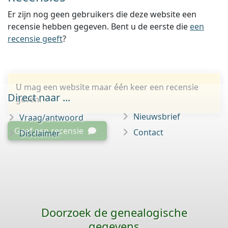
Er zijn nog geen gebruikers die deze website een
recensie hebben gegeven. Bent u de eerste die
een
recensie geeft
?
U mag een website maar één keer een recensie
Direct naar ...
geven.
Nieuwsbrief
Vraag/antwoord
Geef een recensie
Contact
Disclaimer
Doorzoek de genealogische
gegevens