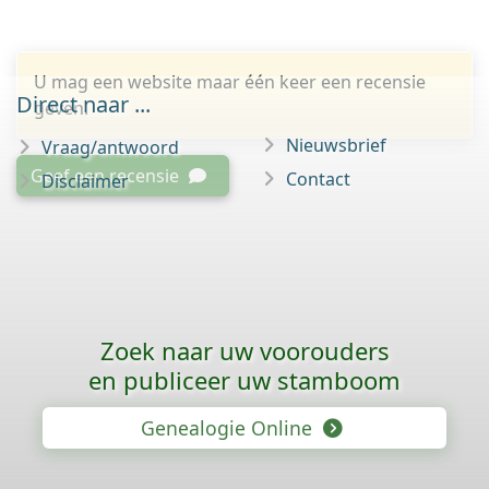
U mag een website maar één keer een recensie
Direct naar ...
geven.
Nieuwsbrief
Vraag/antwoord
Geef een recensie
Contact
Disclaimer
Zoek naar uw voorouders
en publiceer uw stamboom
Genealogie Online