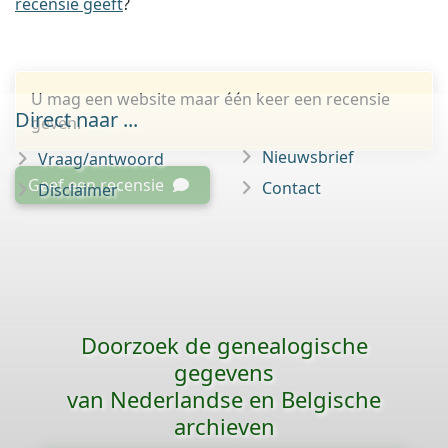
recensie geeft
?
U mag een website maar één keer een recensie
Direct naar ...
geven.
Nieuwsbrief
Vraag/antwoord
Geef een recensie
Contact
Disclaimer
Doorzoek de genealogische
gegevens
van Nederlandse en Belgische
archieven