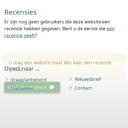
Recensies
Er zijn nog geen gebruikers die deze website een
recensie hebben gegeven. Bent u de eerste die
een
recensie geeft
?
U mag een website maar één keer een recensie
Direct naar ...
geven.
Nieuwsbrief
Vraag/antwoord
Geef een recensie
Contact
Disclaimer