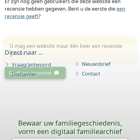
Er zijn nog geen gebruikers die deze website een
recensie hebben gegeven. Bent u de eerste die
een
recensie geeft
?
U mag een website maar één keer een recensie
Direct naar ...
geven.
Nieuwsbrief
Vraag/antwoord
Geef een recensie
Contact
Disclaimer
Bewaar uw familie­geschiedenis,
vorm een digitaal familiearchief