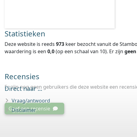
Statistieken
Deze website is reeds
973
keer bezocht vanuit de Stambo
waardering is een
0,0
(op een schaal van
10
).
Er zijn
geen
Recensies
Er zijn nog geen gebruikers die deze website een recens
Direct naar ...
Vraag/antwoord
Geef een recensie
Disclaimer