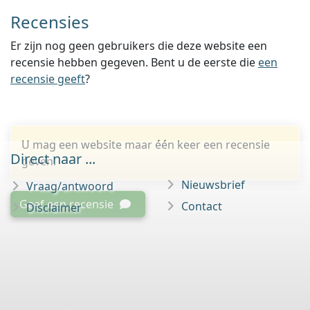
Recensies
Er zijn nog geen gebruikers die deze website een
recensie hebben gegeven. Bent u de eerste die
een
recensie geeft
?
U mag een website maar één keer een recensie
Direct naar ...
geven.
Nieuwsbrief
Vraag/antwoord
Geef een recensie
Contact
Disclaimer