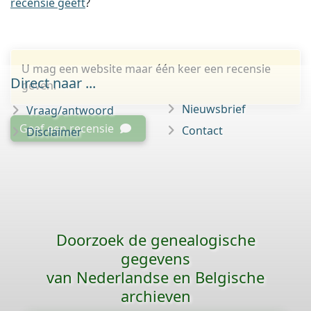
recensie geeft
?
U mag een website maar één keer een recensie
Direct naar ...
geven.
Nieuwsbrief
Vraag/antwoord
Geef een recensie
Contact
Disclaimer
Doorzoek de genealogische
gegevens
van Nederlandse en Belgische
archieven