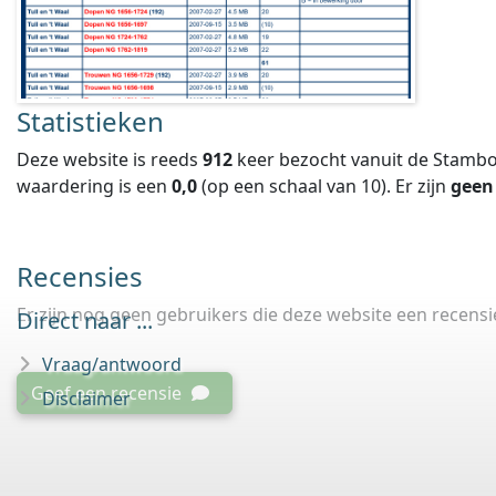
Statistieken
Deze website is reeds
912
keer bezocht vanuit de Stambo
waardering is een
0,0
(op een schaal van
10
).
Er zijn
geen
Recensies
Er zijn nog geen gebruikers die deze website een recens
Direct naar ...
Vraag/antwoord
Geef een recensie
Disclaimer