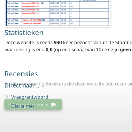
Statistieken
Deze website is reeds
930
keer bezocht vanuit de Stambo
waardering is een
0,0
(op een schaal van
10
).
Er zijn
geen
Recensies
Er zijn nog geen gebruikers die deze website een recens
Direct naar ...
Vraag/antwoord
Geef een recensie
Disclaimer