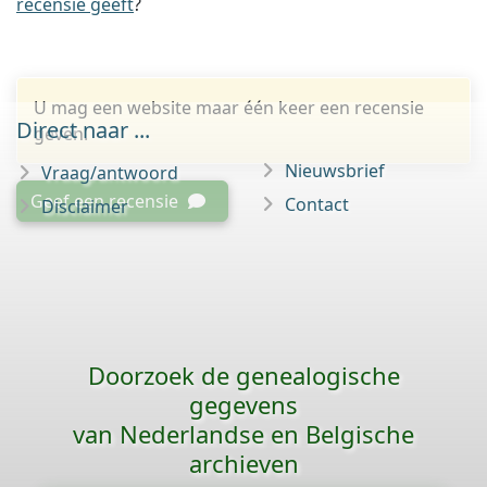
recensie geeft
?
U mag een website maar één keer een recensie
Direct naar ...
geven.
Nieuwsbrief
Vraag/antwoord
Geef een recensie
Contact
Disclaimer
Doorzoek de genealogische
gegevens
van Nederlandse en Belgische
archieven