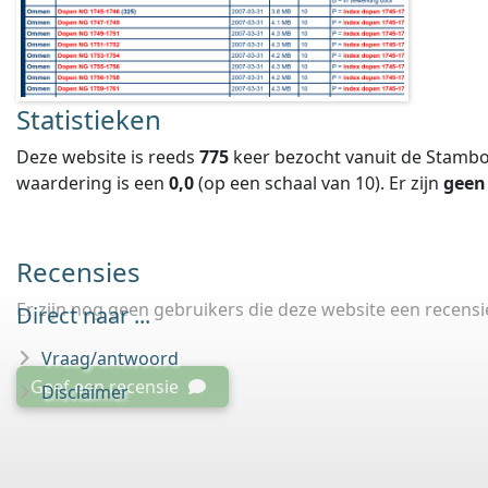
Statistieken
Deze website is reeds
775
keer bezocht vanuit de Stambo
waardering is een
0,0
(op een schaal van
10
).
Er zijn
geen
Recensies
Er zijn nog geen gebruikers die deze website een recens
Direct naar ...
Vraag/antwoord
Geef een recensie
Disclaimer