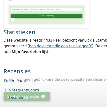
Statistieken
Deze website is reeds
1133
keer bezocht vanuit de Stamb
gemotiveerd (
ben de eerste die een review geeft!
).
De ge
hun
Mijn favorieten
lijst.
Recensies
Er zijn nog geen gebruikers die deze website een recens
Direct naar ...
Vraag/antwoord
Geef een recensie
Disclaimer