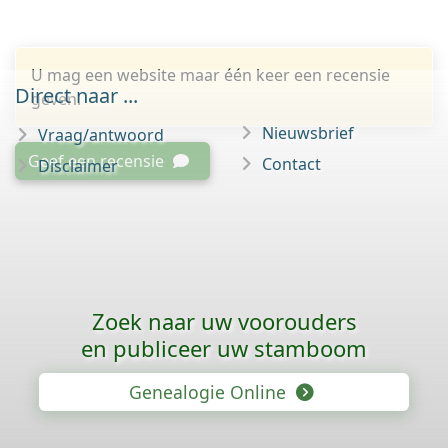
U mag een website maar één keer een recensie
Direct naar ...
geven.
Nieuwsbrief
Vraag/antwoord
Geef een recensie
Contact
Disclaimer
Zoek naar uw voorouders
en publiceer uw stamboom
Genealogie Online