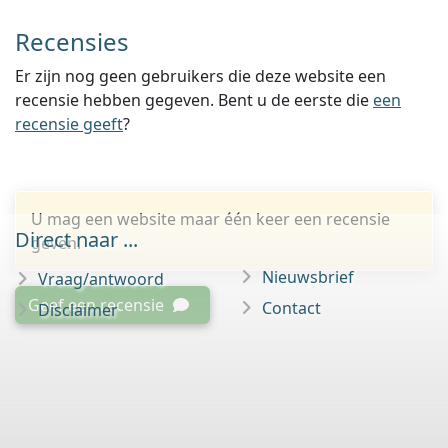
Recensies
Er zijn nog geen gebruikers die deze website een
recensie hebben gegeven. Bent u de eerste die
een
recensie geeft
?
U mag een website maar één keer een recensie
Direct naar ...
geven.
Nieuwsbrief
Vraag/antwoord
Geef een recensie
Contact
Disclaimer