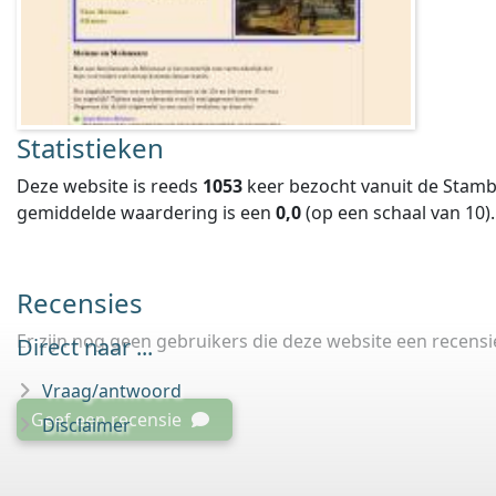
Statistieken
Deze website is reeds
1053
keer bezocht vanuit de Stamb
gemiddelde waardering is een
0,0
(op een schaal van
10
).
Recensies
Er zijn nog geen gebruikers die deze website een recens
Direct naar ...
Vraag/antwoord
Geef een recensie
Disclaimer