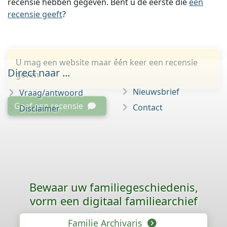
recensie hebben gegeven. Bent u de eerste die
een
recensie geeft
?
U mag een website maar één keer een recensie
Direct naar ...
geven.
Nieuwsbrief
Vraag/antwoord
Geef een recensie
Contact
Disclaimer
Bewaar uw familie­geschiedenis,
vorm een digitaal familiearchief
Familie Archivaris