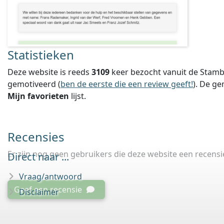
Statistieken
Deze website is reeds
3109
keer bezocht vanuit de Stamb
gemotiveerd (
ben de eerste die een review geeft!
).
De ge
Mijn favorieten
lijst.
Recensies
Er zijn nog geen gebruikers die deze website een recens
Direct naar ...
Vraag/antwoord
Geef een recensie
Disclaimer