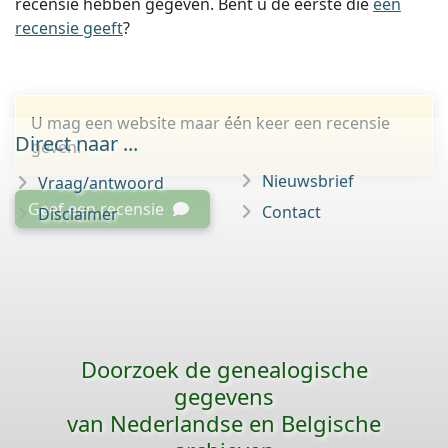
recensie hebben gegeven. Bent u de eerste die
een
recensie geeft
?
U mag een website maar één keer een recensie
Direct naar ...
geven.
Nieuwsbrief
Vraag/antwoord
Geef een recensie
Contact
Disclaimer
Doorzoek de genealogische
gegevens
van Nederlandse en Belgische