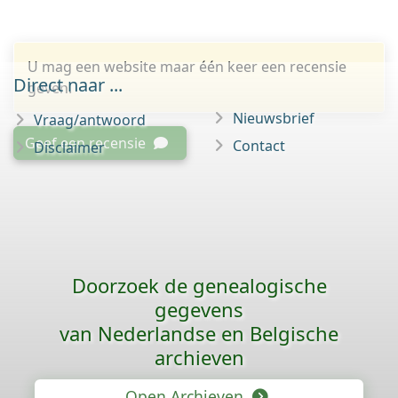
U mag een website maar één keer een recensie
Direct naar ...
geven.
Nieuwsbrief
Vraag/antwoord
Geef een recensie
Contact
Disclaimer
Doorzoek de genealogische
gegevens
van Nederlandse en Belgische
archieven
Open Archieven