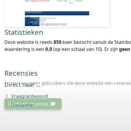
Statistieken
Deze website is reeds
859
keer bezocht vanuit de Stambo
waardering is een
0,0
(op een schaal van
10
).
Er zijn
geen
Recensies
Er zijn nog geen gebruikers die deze website een recens
Direct naar ...
Vraag/antwoord
Geef een recensie
Disclaimer