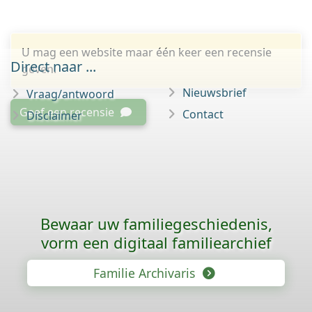
U mag een website maar één keer een recensie
Direct naar ...
geven.
Nieuwsbrief
Vraag/antwoord
Geef een recensie
Contact
Disclaimer
Bewaar uw familie­geschiedenis,
vorm een digitaal familiearchief
Familie Archivaris