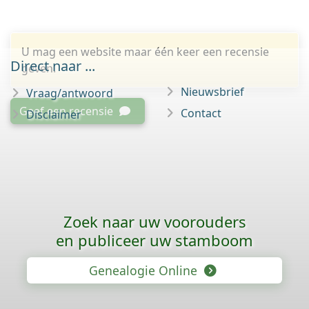
U mag een website maar één keer een recensie
Direct naar ...
geven.
Nieuwsbrief
Vraag/antwoord
Geef een recensie
Contact
Disclaimer
Zoek naar uw voorouders
en publiceer uw stamboom
Genealogie Online