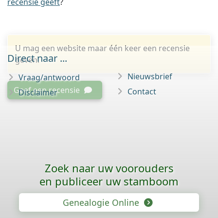
recensie geeft
?
U mag een website maar één keer een recensie
Direct naar ...
geven.
Nieuwsbrief
Vraag/antwoord
Geef een recensie
Contact
Disclaimer
Zoek naar uw voorouders
en publiceer uw stamboom
Genealogie Online