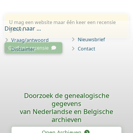
U mag een website maar één keer een recensie
Direct naar ...
geven.
Nieuwsbrief
Vraag/antwoord
Geef een recensie
Contact
Disclaimer
Doorzoek de genealogische
gegevens
van Nederlandse en Belgische
archieven
Open Archieven