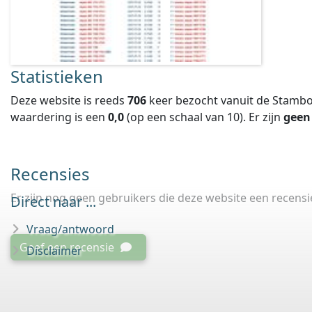
Statistieken
Deze website is reeds
706
keer bezocht vanuit de Stambo
waardering is een
0,0
(op een schaal van
10
).
Er zijn
geen
Recensies
Er zijn nog geen gebruikers die deze website een recens
Direct naar ...
Vraag/antwoord
Geef een recensie
Disclaimer