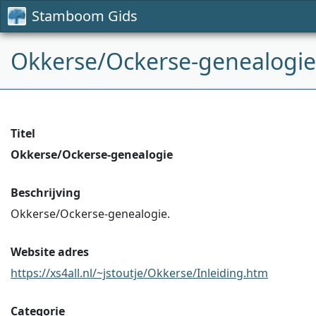
Stamboom Gids
Okkerse/Ockerse-genealogie
Titel
Okkerse/Ockerse-genealogie
Beschrijving
Okkerse/Ockerse-genealogie.
Website adres
https://xs4all.nl/~jstoutje/Okkerse/Inleiding.htm
Categorie