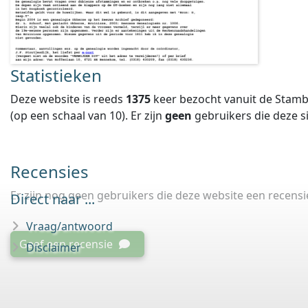
Statistieken
Deze website is reeds
1375
keer bezocht vanuit de Stamb
(op een schaal van
10
).
Er zijn
geen
gebruikers die deze 
Recensies
Er zijn nog geen gebruikers die deze website een recens
Direct naar ...
Vraag/antwoord
Geef een recensie
Disclaimer