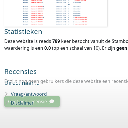
Statistieken
Deze website is reeds
789
keer bezocht vanuit de Stambo
waardering is een
0,0
(op een schaal van
10
).
Er zijn
geen
Recensies
Er zijn nog geen gebruikers die deze website een recens
Direct naar ...
Vraag/antwoord
Geef een recensie
Disclaimer