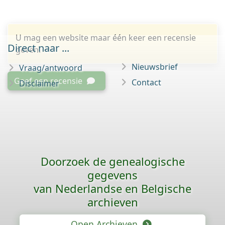
U mag een website maar één keer een recensie
Direct naar ...
geven.
Nieuwsbrief
Vraag/antwoord
Geef een recensie
Contact
Disclaimer
Doorzoek de genealogische
gegevens
van Nederlandse en Belgische
archieven
Open Archieven