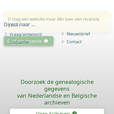
U mag een website maar één keer een recensie
Direct naar ...
geven.
Nieuwsbrief
Vraag/antwoord
Geef een recensie
Contact
Disclaimer
Doorzoek de genealogische
gegevens
van Nederlandse en Belgische
archieven
Open Archieven