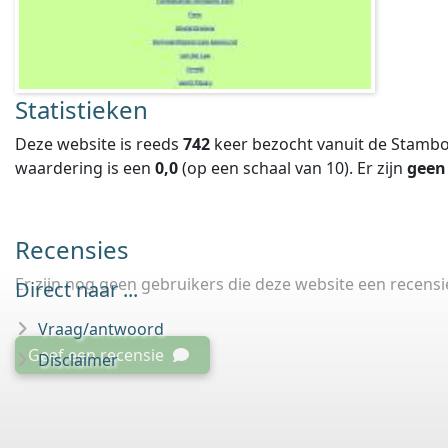
Statistieken
Deze website is reeds
742
keer bezocht vanuit de Stambo
waardering is een
0,0
(op een schaal van
10
).
Er zijn
geen
Recensies
Er zijn nog geen gebruikers die deze website een recens
Direct naar ...
Vraag/antwoord
Geef een recensie
Disclaimer