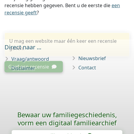
recensie hebben gegeven. Bent u de eerste die
een
recensie geeft
?
U mag een website maar één keer een recensie
Direct naar ...
geven.
Nieuwsbrief
Vraag/antwoord
Geef een recensie
Contact
Disclaimer
Bewaar uw familie­geschiedenis,
vorm een digitaal familiearchief