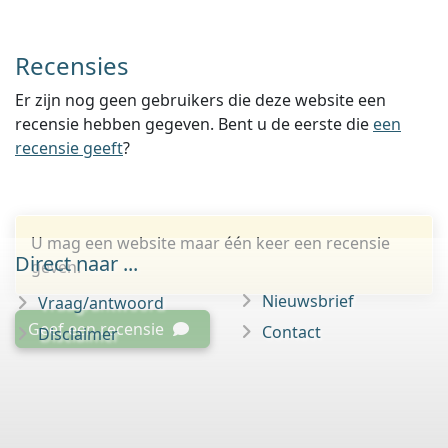
Recensies
Er zijn nog geen gebruikers die deze website een
recensie hebben gegeven. Bent u de eerste die
een
recensie geeft
?
U mag een website maar één keer een recensie
Direct naar ...
geven.
Nieuwsbrief
Vraag/antwoord
Geef een recensie
Contact
Disclaimer