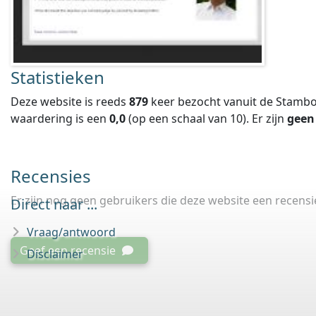
Statistieken
Deze website is reeds
879
keer bezocht vanuit de Stambo
waardering is een
0,0
(op een schaal van
10
).
Er zijn
geen
Recensies
Er zijn nog geen gebruikers die deze website een recens
Direct naar ...
Vraag/antwoord
Geef een recensie
Disclaimer