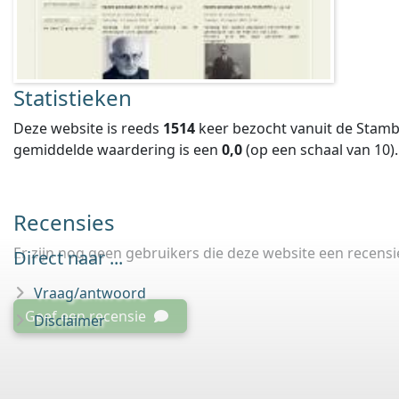
Statistieken
Deze website is reeds
1514
keer bezocht vanuit de Stamb
gemiddelde waardering is een
0,0
(op een schaal van
10
).
Recensies
Er zijn nog geen gebruikers die deze website een recens
Direct naar ...
Vraag/antwoord
Geef een recensie
Disclaimer