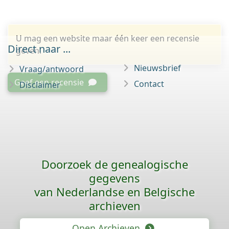
U mag een website maar één keer een recensie
Direct naar ...
geven.
Nieuwsbrief
Vraag/antwoord
Geef een recensie
Contact
Disclaimer
Doorzoek de genealogische
gegevens
van Nederlandse en Belgische
archieven
Open Archieven