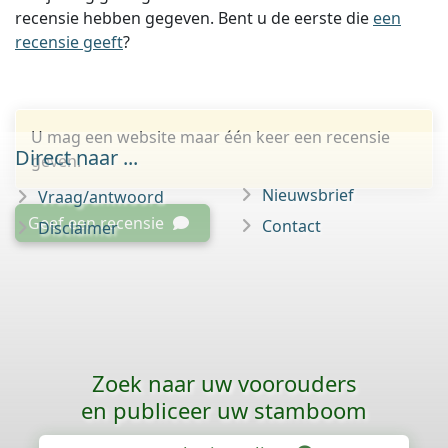
recensie hebben gegeven. Bent u de eerste die
een
recensie geeft
?
U mag een website maar één keer een recensie
Direct naar ...
geven.
Nieuwsbrief
Vraag/antwoord
Geef een recensie
Contact
Disclaimer
Zoek naar uw voorouders
en publiceer uw stamboom