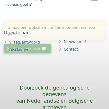
recensie geeft
?
U mag een website maar één keer een recensie
Direct naar ...
geven.
Nieuwsbrief
Vraag/antwoord
Geef een recensie
Contact
Disclaimer
Doorzoek de genealogische
gegevens
van Nederlandse en Belgische
archieven