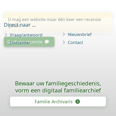
U mag een website maar één keer een recensie
Direct naar ...
geven.
Nieuwsbrief
Vraag/antwoord
Geef een recensie
Contact
Disclaimer
Bewaar uw familie­geschiedenis,
vorm een digitaal familiearchief
Familie Archivaris